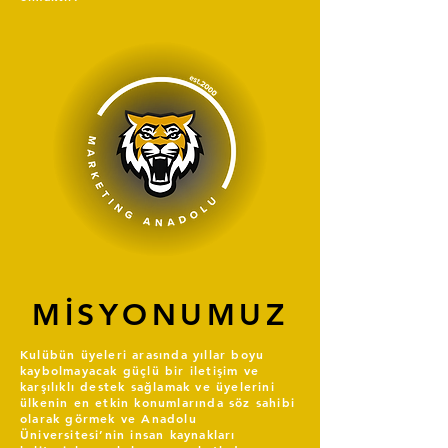
MİSYONUMUZ
Kulübün üyeleri arasında yıllar boyu
kaybolmayacak güçlü bir iletişim ve
karşılıklı destek sağlamak ve üyelerini
ülkenin en etkin konumlarında söz sahibi
olarak görmek ve Anadolu
Üniversitesi’nin insan kaynakları