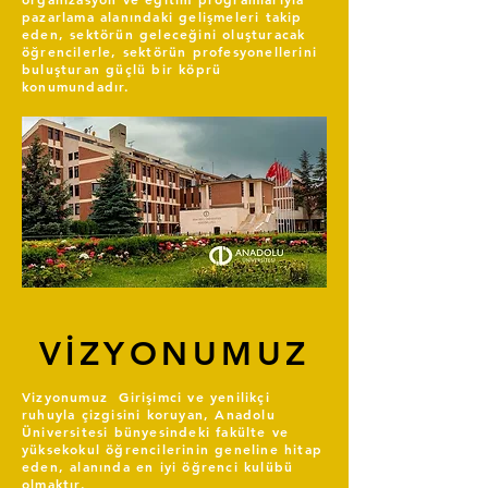
pazarlama alanındaki gelişmeleri takip
eden, sektörün geleceğini oluşturacak
öğrencilerle, sektörün profesyonellerini
buluşturan güçlü bir köprü
konumundadır.
VİZYONUMUZ
Vizyonumuz Girişimci ve yenilikçi
ruhuyla çizgisini koruyan, Anadolu
Üniversitesi bünyesindeki fakülte ve
yüksekokul öğrencilerinin geneline hitap
eden, alanında en iyi öğrenci kulübü
olmaktır.