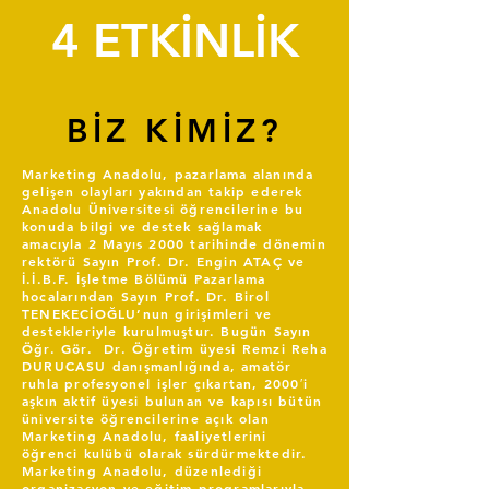
4 ETKİNLİK
BİZ KİMİZ?
Marketing Anadolu, pazarlama alanında
gelişen olayları yakından takip ederek
Anadolu Üniversitesi öğrencilerine bu
konuda bilgi ve destek sağlamak
amacıyla 2 Mayıs 2000 tarihinde dönemin
rektörü Sayın Prof. Dr. Engin ATAÇ ve
İ.İ.B.F. İşletme Bölümü Pazarlama
hocalarından Sayın Prof. Dr. Birol
TENEKECİOĞLU’nun girişimleri ve
destekleriyle kurulmuştur. Bugün Sayın
Öğr. Gör. Dr. Öğretim üyesi Remzi Reha
DURUCASU danışmanlığında, amatör
ruhla profesyonel işler çıkartan, 2000′i
aşkın aktif üyesi bulunan ve kapısı bütün
üniversite öğrencilerine açık olan
Marketing Anadolu, faaliyetlerini
öğrenci kulübü olarak sürdürmektedir.
Marketing Anadolu, düzenlediği
organizasyon ve eğitim programlarıyla