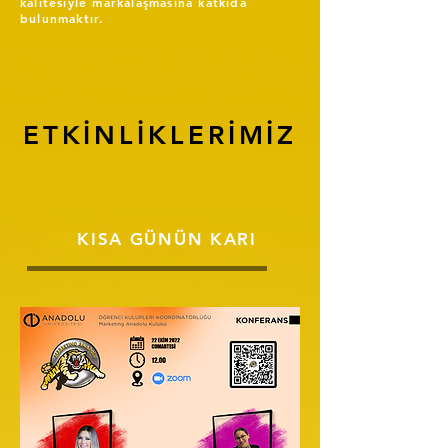
kalitesiyle markalaşmasına katkıda
bulunmaktır.
ETKİNLİKLERİMİZ
KISA GÜNÜN KARI